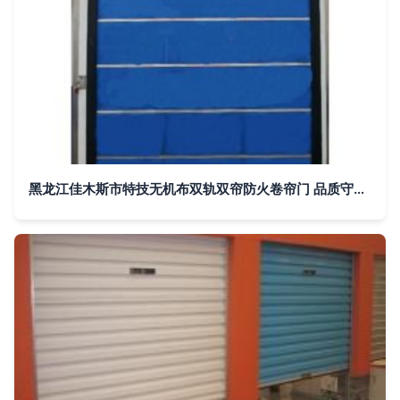
黑龙江佳木斯市特技无机布双轨双帘防火卷帘门 品质守护安全每一刻