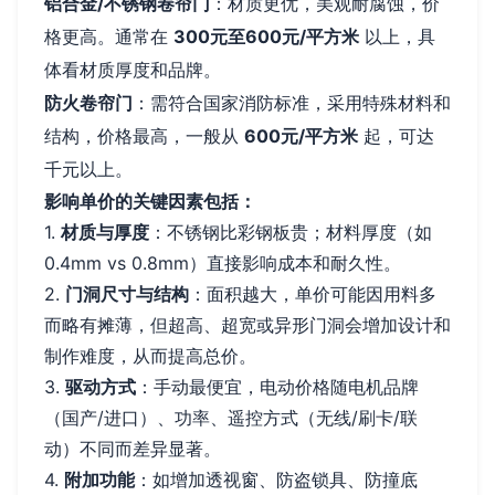
铝合金/不锈钢卷帘门
：材质更优，美观耐腐蚀，价
格更高。通常在
300元至600元/平方米
以上，具
体看材质厚度和品牌。
防火卷帘门
：需符合国家消防标准，采用特殊材料和
结构，价格最高，一般从
600元/平方米
起，可达
千元以上。
影响单价的关键因素包括：
1.
材质与厚度
：不锈钢比彩钢板贵；材料厚度（如
0.4mm vs 0.8mm）直接影响成本和耐久性。
2.
门洞尺寸与结构
：面积越大，单价可能因用料多
而略有摊薄，但超高、超宽或异形门洞会增加设计和
制作难度，从而提高总价。
3.
驱动方式
：手动最便宜，电动价格随电机品牌
（国产/进口）、功率、遥控方式（无线/刷卡/联
动）不同而差异显著。
4.
附加功能
：如增加透视窗、防盗锁具、防撞底