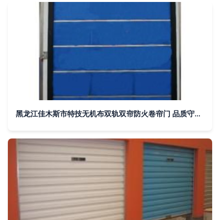
黑龙江佳木斯市特技无机布双轨双帘防火卷帘门 品质守护安全每一刻